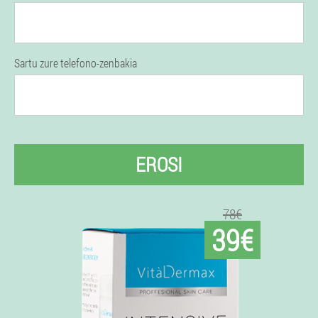
Sartu zure telefono-zenbakia
EROSI
78€
39€