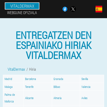
VITALDERMAX
WEBGUNE OFIZIALA
ENTREGATZEN DEN
ESPAINIAKO HIRIAK
VITALDERMAX
VitalDermax
Hiria
Madrid
Barcelona
Granada
Sevilla
Malaga
Tenerife
Bilbao
Valencia
Palma de
Alicante
Almería
Aviles
Mallorca