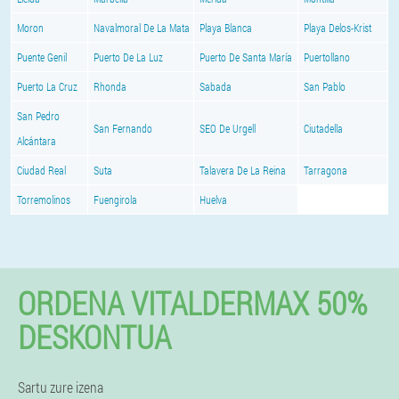
Moron
Navalmoral De La Mata
Playa Blanca
Playa Delos-Krist
Puente Genil
Puerto De La Luz
Puerto De Santa María
Puertollano
Puerto La Cruz
Rhonda
Sabada
San Pablo
San Pedro
San Fernando
SEO De Urgell
Ciutadella
Alcántara
Ciudad Real
Suta
Talavera De La Reina
Tarragona
Torremolinos
Fuengirola
Huelva
ORDENA VITALDERMAX 50%
DESKONTUA
Sartu zure izena