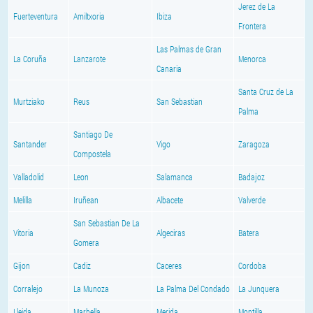
Jerez de La
Fuerteventura
Amiltxoria
Ibiza
Frontera
Las Palmas de Gran
La Coruña
Lanzarote
Menorca
Canaria
Santa Cruz de La
Murtziako
Reus
San Sebastian
Palma
Santiago De
Santander
Vigo
Zaragoza
Compostela
Valladolid
Leon
Salamanca
Badajoz
Melilla
Iruñean
Albacete
Valverde
San Sebastian De La
Vitoria
Algeciras
Batera
Gomera
Gijon
Cadiz
Caceres
Cordoba
Corralejo
La Munoza
La Palma Del Condado
La Junquera
Lleida
Marbella
Merida
Montilla